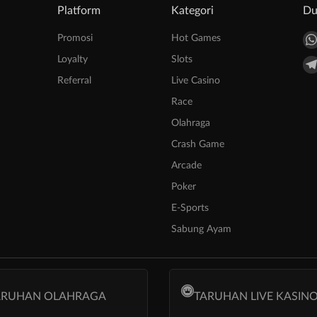
Platform
Kategori
Du
Promosi
Hot Games
Loyalty
Slots
Referral
Live Casino
Race
Olahraga
Crash Game
Arcade
Poker
E-Sports
Sabung Ayam
ARUHAN OLAHRAGA
TARUHAN LIVE KASIN