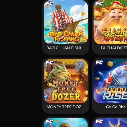
BAO CHUAN FISHING
FA CHAI DOZ
MONEY TREE DOZER
Go Go Rise