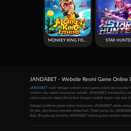
MONKEY KING FISHING
STAR HUNTE
JANDABET - Website Resmi Game Online Da
JANDABET
hadir sebagai website resmi game online dan bandar b
modern dan sistem keamanan terbaik, JANDABET memberikan pengal
casino populer dapat dimainkan dengan mudah kapan saja dan di
Sebagai platform game online terpercaya, JANDABET selalu mengu
24 jam, dan bonus menarik setiap hari. Tidak hanya itu, JANDAB
Asia. Bergabung bersama JANDABET sekarang dan rasakan sensasi 