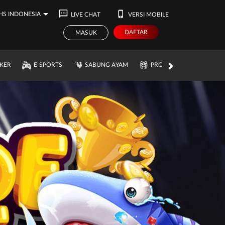
HS INDONESIA
LIVE CHAT
VERSI MOBILE
DAFTAR
MASUK
KER
E-SPORTS
SABUNG AYAM
PROMOSI