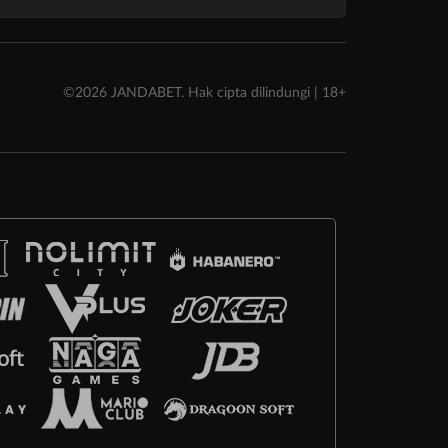
©2026 JANDABET. Hak cipta dilindungi | 18+