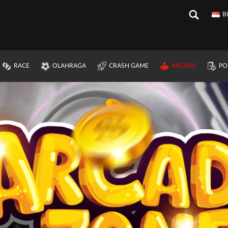
B
RACE
OLAHRAGA
CRASH GAME
ARCADE
PO