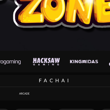
FACHAI
ARCADE