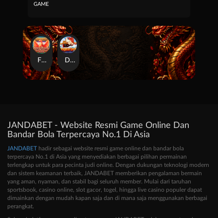
GAME
Flying Phoenix
Dragon or Crash
JANDABET - Website Resmi Game Online Dan
Bandar Bola Terpercaya No.1 Di Asia
JANDABET
hadir sebagai website resmi game online dan bandar bola
terpercaya No.1 di Asia yang menyediakan berbagai pilihan permainan
terlengkap untuk para pecinta judi online. Dengan dukungan teknologi modern
dan sistem keamanan terbaik, JANDABET memberikan pengalaman bermain
yang aman, nyaman, dan stabil bagi seluruh member. Mulai dari taruhan
sportsbook, casino online, slot gacor, togel, hingga live casino populer dapat
dimainkan dengan mudah kapan saja dan di mana saja menggunakan berbagai
perangkat.