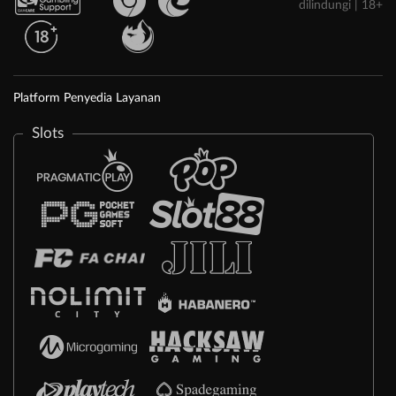
dilindungi | 18+
Platform Penyedia Layanan
Slots