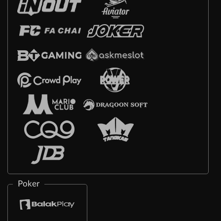
Poker