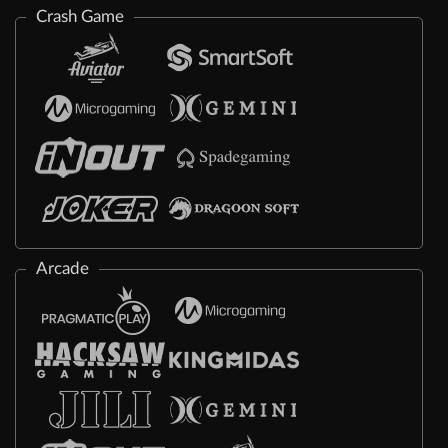
Crash Game
Arcade