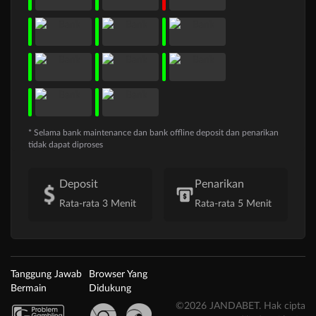
* Selama bank maintenance dan bank offline deposit dan penarikan
tidak dapat diproses
Deposit
Penarikan
Rata-rata 3 Menit
Rata-rata 5 Menit
Tanggung Jawab
Browser Yang
Bermain
Didukung
©2026 JANDABET. Hak cipta