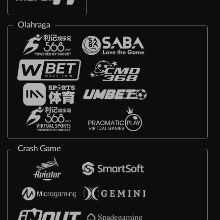
Olahraga
Crash Game