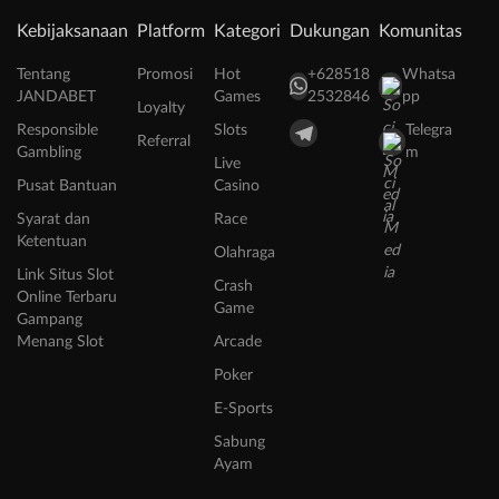
Kebijaksanaan
Platform
Kategori
Dukungan
Komunitas
Tentang
Promosi
Hot
+628518
Whatsa
JANDABET
Games
2532846
pp
Loyalty
Responsible
Slots
Telegra
Referral
Gambling
m
Live
Pusat Bantuan
Casino
Syarat dan
Race
Ketentuan
Olahraga
Link Situs Slot
Crash
Online Terbaru
Game
Gampang
Menang Slot
Arcade
Poker
E-Sports
Sabung
Ayam