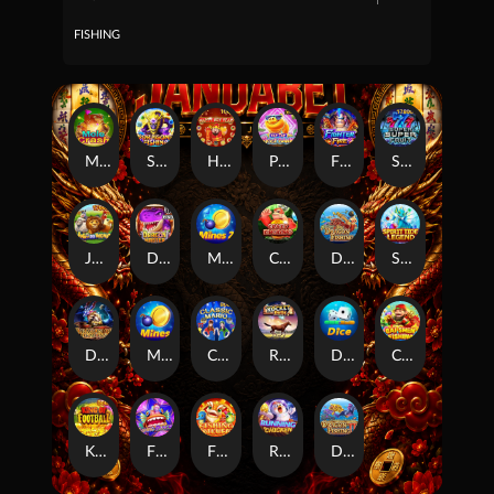
FISHING
Mole Crash
Shade Dragons Fishing
Happy New Year
Piggy Bank TapTap
Fighter Fire
Super Super Fruit
Jogo Do Bicho
Dragon Master
Mines 2
Crazy King Kong
Dragon Fishing
Spirit Tide Legend
Dragon of Demons
Mines
Classic Mario
Rocket Derby
Dice
Cai Shen Fishing
King Of Football
Fishing Disco
Fishing YiLuFa
Running Chicken
Dragon Fishing II